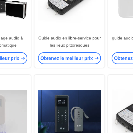
age audio à
Guide audio en libre-service pour
guide audi
tomatique
les lieux pittoresques
lleur prix
Obtenez le meilleur prix
Obtenez 