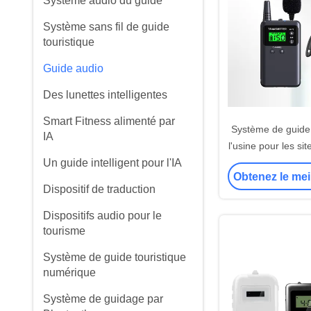
Système audio du guide
Système sans fil de guide
touristique
Guide audio
Des lunettes intelligentes
Smart Fitness alimenté par
Système de guide 
IA
l'usine pour les si
Un guide intelligent pour l'IA
et les appareils d
Obtenez le mei
des mu
Dispositif de traduction
Dispositifs audio pour le
tourisme
Système de guide touristique
numérique
Système de guidage par