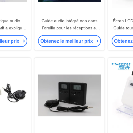
tique audio
Guide audio intégré non dans
Écran LCD
tif a expliqué
l'oreille pour les réceptions et
Guide tour
uement
explications de groupe
auto
lleur prix
Obtenez le meilleur prix
Obtenez 