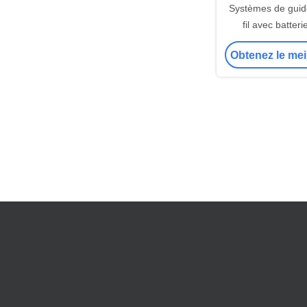
Systèmes de guid
fil avec batteri
Obtenez le mei