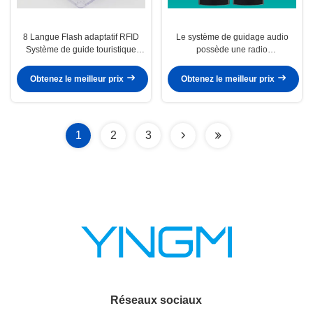
8 Langue Flash adaptatif RFID
Le système de guidage audio
Système de guide touristique
possède une radio
portable
bidirectionnelle unique de 746 à
823 MHz
Obtenez le meilleur prix
Obtenez le meilleur prix
1
2
3
Réseaux sociaux