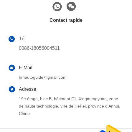
Contact rapide
Tél
0086-18056004511
E-Mail
hmautoguide@gmail.com
Adresse
19e étage, bloc B, bâtiment F1, Xingmengyuan, zone
de haute technologie, ville de HeFei, province d'Anhui,
Chine