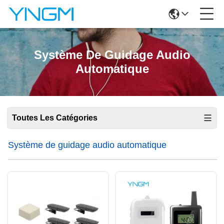
Système De Guidage Audio
Automatique
Toutes Les Catégories
Système de guidage audio automatique