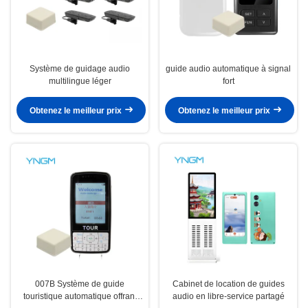
Système de guidage audio
guide audio automatique à signal
multilingue léger
fort
Obtenez le meilleur prix
Obtenez le meilleur prix
007B Système de guide
Cabinet de location de guides
touristique automatique offrant
audio en libre-service partagé