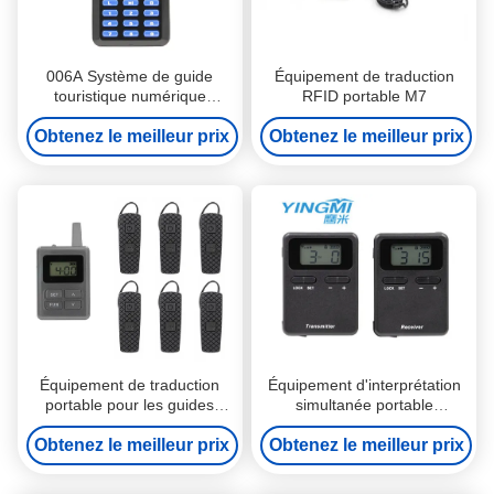
006A Système de guide
Équipement de traduction
touristique numérique
RFID portable M7
portable, équipement de
Obtenez le meilleur prix
traduction portable
Obtenez le meilleur prix
Équipement de traduction
Équipement d'interprétation
portable pour les guides
simultanée portable
touristiques
suspendu au cou pour
Obtenez le meilleur prix
Obtenez le meilleur prix
l'enseignement / la réunion