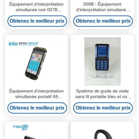
Équipement d'interprétation
008B - Équipement
simultanée noir 007B
d'interprétation simultanée
Appareil de guidage audio à
directionnelle Système de
Obtenez le meilleur prix
induction automatique
guide de visite sans fil Guide
Obtenez le meilleur prix
de visite à double sens
Équipement d'interprétation
Système de guide de visite
simultanée portatif A9
sans fil portable bleu et noir
Appareil de guidage audio
006A Système de guide
Obtenez le meilleur prix
intelligent Android
Obtenez le meilleur prix
audio