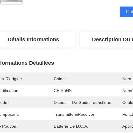
Obt
Détails Informations
Description Du 
nformations Détaillées
eu D'origine
Chine
Nom 
rtification
CE,RoHS
Numé
oduit:
Dispositif De Guide Touristique
Coule
omposant:
Transmitter&Receiver
Fonct
e Pouvoir:
Batterie De D.C.A.
Appli