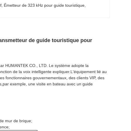
f
, 
Émetteur de 323 kHz pour guide touristique
, 
ransmetteur de guide touristique pour
n par HUMANTEK CO., LTD. Le système adopte la
onction de la voix intelligente expliquer.L'équipement lié au
r des fonctionnaires gouvernementaux, des clients VIP, des
ues,par exemple, une visite en bateau avec un guide
 de mur de brique;
rence;