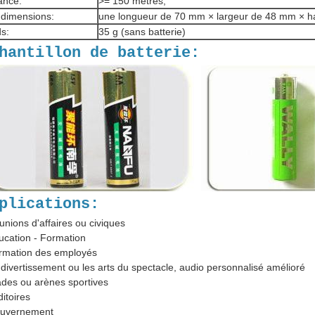
ance:
>= 150 mètres;
 dimensions:
une longueur de 70 mm × largeur de 48 mm × h
s:
35 g (sans batterie)
hantillon de batterie:
plications:
unions d'affaires ou civiques
ucation - Formation
rmation des employés
 divertissement ou les arts du spectacle, audio personnalisé amélioré
ades ou arènes sportives
ditoires
ouvernement