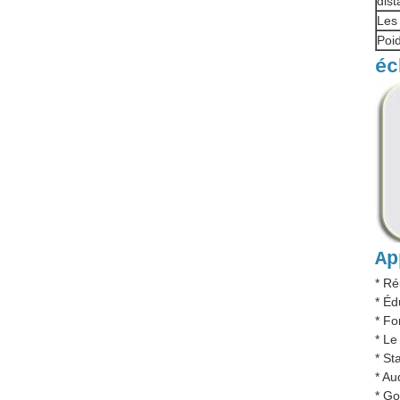
dist
Les
Poid
éc
Ap
* Ré
* Éd
* Fo
* Le
* St
* Au
* G