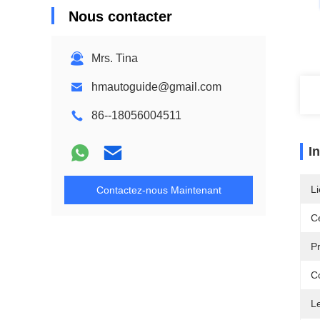
Nous contacter
Mrs. Tina
hmautoguide@gmail.com
86--18056004511
I
Li
Contactez-nous Maintenant
Ce
Pr
C
L