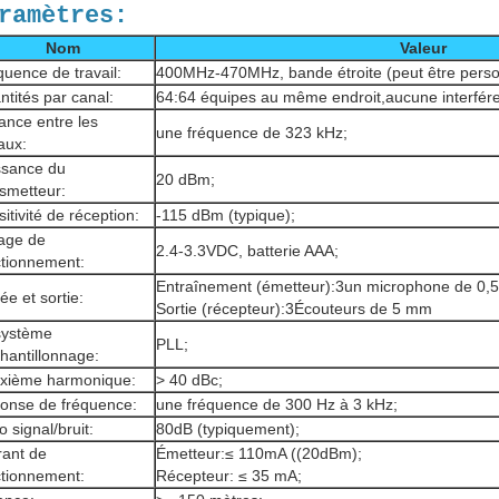
ramètres:
Nom
Valeur
uence de travail:
400MHz-470MHz, bande étroite (peut être person
tités par canal:
64:64 équipes au même endroit,
aucune interfér
ance entre les
une fréquence de 323 kHz;
aux:
ssance du
20 dBm;
nsmetteur:
itivité de réception:
-115 dBm (typique);
tage de
2.4-3.3VDC, batterie AAA;
ctionnement:
Entraînement (émetteur):3un microphone de 0,
ée et sortie:
Sortie (récepteur):3Écouteurs de 5 mm
système
PLL;
hantillonnage:
xième harmonique:
> 40 dBc;
onse de fréquence:
une fréquence de 300 Hz à 3 kHz;
o signal/bruit:
80dB (typiquement);
rant de
Émetteur:≤ 110mA ((20dBm);
ctionnement:
Récepteur: ≤ 35 mA;