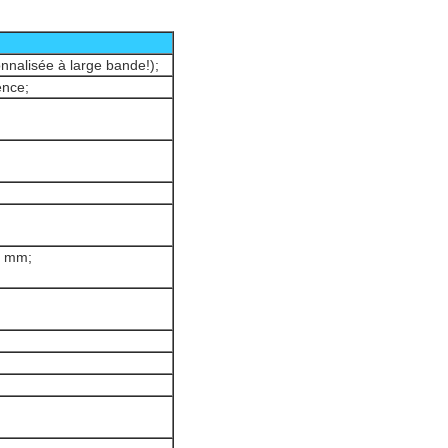
nalisée à large bande!);
ence;
5 mm;