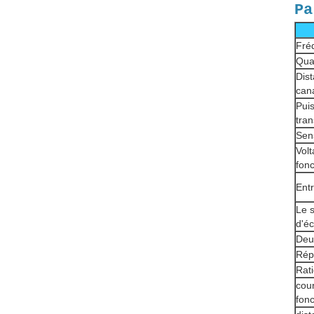
Pa
Fréq
Quan
Dist
can
Pui
tra
Sens
Vol
fon
Entr
Le 
d'éc
Deu
Rép
Rati
cou
fon