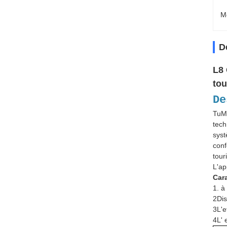
M
D
L8 
tou
De
TuMa
tech
syst
conf
tour
L'ap
Car
1. à
2Dis
3L'e
4L' 