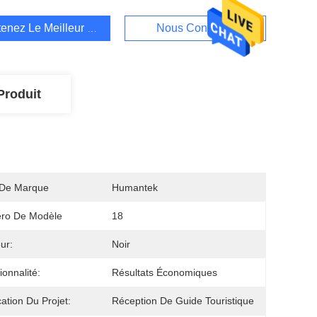
enez Le Meilleur Prix
Nous Contacter
Produit
De Marque
Humantek
ro De Modèle
18
ur:
Noir
ionnalité:
Résultats Économiques
cation Du Projet:
Réception De Guide Touristique