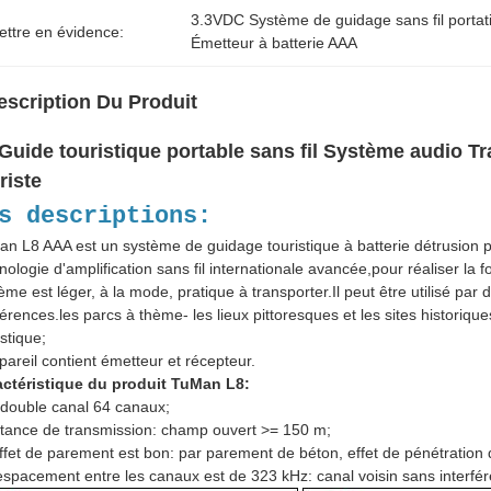
3.3VDC Système de guidage sans fil portati
ettre en évidence:
Émetteur à batterie AAA
escription Du Produit
Guide touristique portable sans fil Système audio T
riste
s descriptions:
n L8 AAA est un système de guidage touristique à batterie détrusio
nologie d'amplification sans fil internationale avancée,pour réaliser la f
ème est léger, à la mode, pratique à transporter.Il peut être utilisé pa
érences.les parcs à thème- les lieux pittoresques et les sites historiq
istique;
pareil contient émetteur et récepteur.
actéristique du produit TuMan L8:
 double canal 64 canaux;
tance de transmission: champ ouvert >= 150 m;
ffet de parement est bon: par parement de béton, effet de pénétration
espacement entre les canaux est de 323 kHz: canal voisin sans interfé