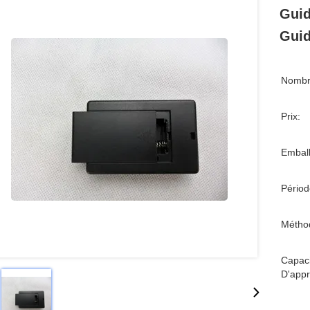
Guid
Guid
Nombr
Prix:
Emball
Périod
Métho
Capaci
D'appr