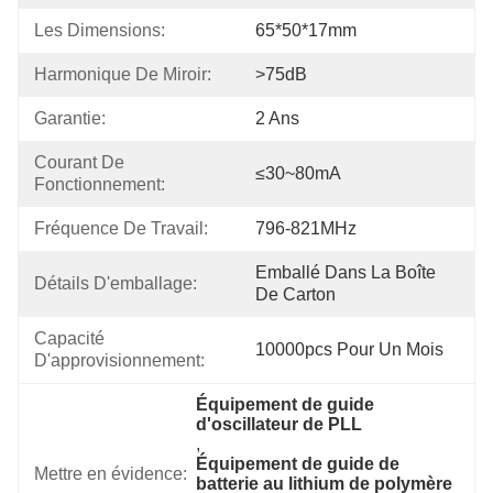
Les Dimensions:
65*50*17mm
Harmonique De Miroir:
>75dB
Garantie:
2 Ans
Courant De 
≤30~80mA
Fonctionnement:
Fréquence De Travail:
796-821MHz
Emballé Dans La Boîte 
Détails D'emballage:
De Carton
Capacité 
10000pcs Pour Un Mois
D'approvisionnement:
Équipement de guide 
d'oscillateur de PLL
, 
Équipement de guide de 
Mettre en évidence:
batterie au lithium de polymère