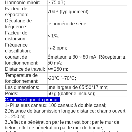
Harmonie miroir:
> 75 dB;
Facteur de
70dB (typiquement);
séparation:
Décalage de
le numéro de série;
fréquence:
Facteur de
< 1%;
distorsion:
Fréquence
+/-2 ppm;
d'oscillation:
courant de
Émetteur: ≤ 30 ~ 80 mA; Récepteur: ≤
fonctionnement:
50 mA;
Distance de travail:
>= 250 m;
Température de
-20°C ′+70°C;
fonctionnement:
Les dimensions:
une largeur de 65*50*17 mm;
Poids:
50 g ((batterie incluse);
Caractéristique du produit:
1- Plusieurs canaux: 100 canaux à double canal;
2Distance de transmission longue distance: champ ouvert
>= 250 m;
3L'effet de pénétration par le mur est bon: par le mur de
béton, effet de pénétration par le mur de brique;