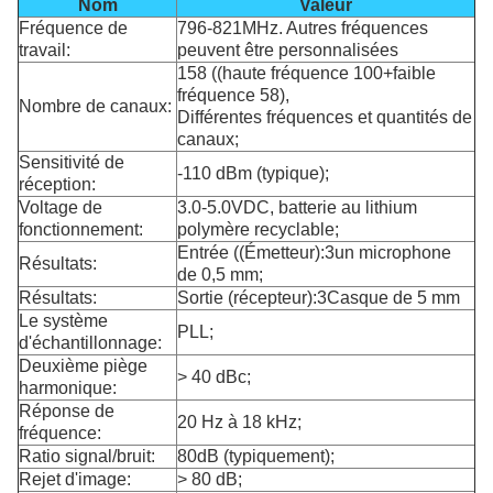
Nom
Valeur
Fréquence de
796-821MHz. Autres fréquences
travail:
peuvent être personnalisées
158 ((haute fréquence 100+faible
fréquence 58),
Nombre de canaux:
Différentes fréquences et quantités de
canaux;
Sensitivité de
-110 dBm (typique);
réception:
Voltage de
3.0-5.0VDC, batterie au lithium
fonctionnement:
polymère recyclable;
Entrée ((Émetteur):3un microphone
Résultats:
de 0,5 mm;
Résultats:
Sortie (récepteur):3Casque de 5 mm
Le système
PLL;
d'échantillonnage:
Deuxième piège
> 40 dBc;
harmonique:
Réponse de
20 Hz à 18 kHz;
fréquence:
Ratio signal/bruit:
80dB (typiquement);
Rejet d'image:
> 80 dB;