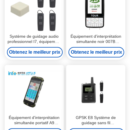
Système de guidage audio
Équipement d'interprétation
professionnel I7, équipement
simultanée noir 007B
d' interprétation de
Appareil de guidage audio à
Obtenez le meilleur prix
conférence.
Obtenez le meilleur prix
induction automatique
Équipement d'interprétation
GPSK E8 Système de
simultanée portatif A9
guidage sans fil
Appareil de guidage audio
d'interprétation simultanée