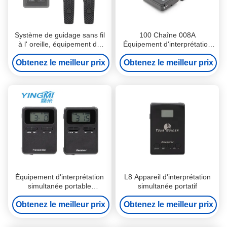
Système de guidage sans fil
100 Chaîne 008A
à l' oreille, équipement de
Équipement d'interprétation
traduction simultanée
simultanée portable pour les
Obtenez le meilleur prix
Obtenez le meilleur prix
scènes
Équipement d'interprétation
L8 Appareil d'interprétation
simultanée portable
simultanée portatif
suspendu au cou pour
Obtenez le meilleur prix
l'enseignement / la réunion
Obtenez le meilleur prix