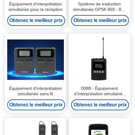
Équipement d'interprétation
Système de traduction
simultanée pour la réception
simultanée GPSK 860 - 870
MHz
Obtenez le meilleur prix
Obtenez le meilleur prix
Équipement d'interprétation
008B - Équipement
simultanée sans fil
d'interprétation simultanée
directionnelle Système de
Obtenez le meilleur prix
guide de visite sans fil Guide
Obtenez le meilleur prix
de visite à double sens