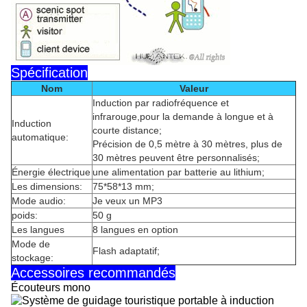
Spécification
Nom
Valeur
Induction par radiofréquence et
infrarouge,pour la demande à longue et à
Induction
courte distance;
automatique:
Précision de 0,5 mètre à 30 mètres, plus de
30 mètres peuvent être personnalisés;
Énergie électrique
une alimentation par batterie au lithium;
Les dimensions:
75*58*13 mm;
Mode audio:
Je veux un MP3
poids:
50 g
Les langues
8 langues en option
Mode de
Flash adaptatif;
stockage:
Accessoires recommandés
Écouteurs mono