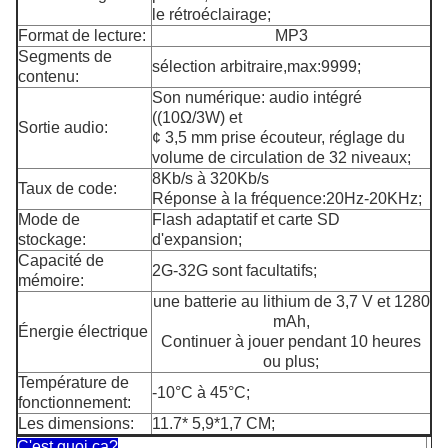
le rétroéclairage;
Format de lecture:
MP3
Segments de
sélection arbitraire,max:9999;
contenu:
Son numérique: audio intégré
((10Ω/3W) et
Sortie audio:
¢ 3,5 mm prise écouteur, réglage du
volume de circulation de 32 niveaux;
8Kb/s à 320Kb/s
Taux de code:
Réponse à la fréquence:20Hz-20KHz;
Mode de
Flash adaptatif et carte SD
stockage:
d'expansion;
Capacité de
2G-32G sont facultatifs;
mémoire:
une batterie au lithium de 3,7 V et 1280
mAh,
Énergie électrique
Continuer à jouer pendant 10 heures
ou plus;
Température de
-10°C à 45°C;
fonctionnement:
Les dimensions:
11.7* 5,9*1,7 CM;
C'est quoi ça?