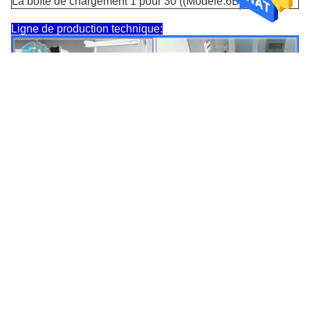
La boîte de chargement 1 pour 30 ((Modèle:6BoîteC01)
Ligne de production technique: