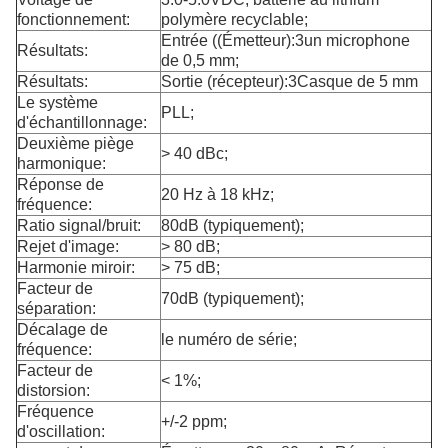
fonctionnement:
polymère recyclable;
Entrée ((Émetteur):3un microphone
Résultats:
de 0,5 mm;
Résultats:
Sortie (récepteur):3Casque de 5 mm
Le système
PLL;
d'échantillonnage:
Deuxième piège
> 40 dBc;
harmonique:
Réponse de
20 Hz à 18 kHz;
fréquence:
Ratio signal/bruit:
80dB (typiquement);
Rejet d'image:
> 80 dB;
Harmonie miroir:
> 75 dB;
Facteur de
70dB (typiquement);
séparation:
Décalage de
le numéro de série;
fréquence:
Facteur de
< 1%;
distorsion:
Fréquence
+/-2 ppm;
d'oscillation: