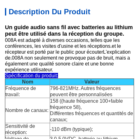
Description Du Produit
Un guide audio sans fil avec batteries au lithium
peut être utilisé dans la réception du groupe.
008A est adapté à diverses occasions, telles que les
conférences, les visites d'usine et les réceptions.et le
récepteur est porté par le public pour écouterL'explication
de.008A non seulement ne provoque pas de bruit, mais a
également une qualité sonore claire et une bonne
expérience utilisateur.
Spécification du produit:
Nom
Valeur
Fréquence de
796-821MHz. Autres fréquences
travail:
peuvent être personnalisées
158 ((haute fréquence 100+faible
fréquence 58),
Nombre de canaux:
Différentes fréquences et quantités de
canaux;
Sensitivité de
-110 dBm (typique);
réception:
Voltage de
3.0-5.0VDC, batterie au lithium