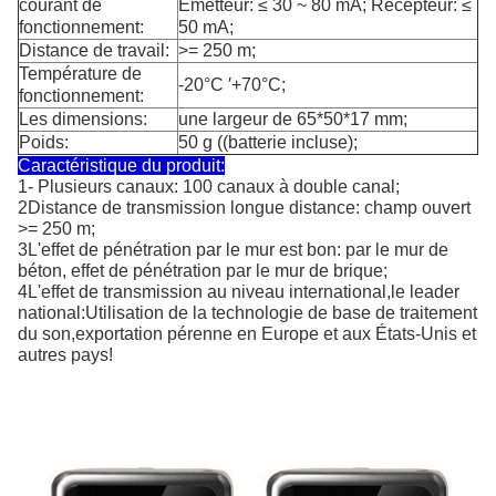
courant de
Émetteur: ≤ 30 ~ 80 mA; Récepteur: ≤
fonctionnement:
50 mA;
Distance de travail:
>= 250 m;
Température de
-20°C ′+70°C;
fonctionnement:
Les dimensions:
une largeur de 65*50*17 mm;
Poids:
50 g ((batterie incluse);
Caractéristique du produit:
1- Plusieurs canaux: 100 canaux à double canal;
2Distance de transmission longue distance: champ ouvert
>= 250 m;
3L'effet de pénétration par le mur est bon: par le mur de
béton, effet de pénétration par le mur de brique;
4L'effet de transmission au niveau international,le leader
national:Utilisation de la technologie de base de traitement
du son,exportation pérenne en Europe et aux États-Unis et
autres pays!