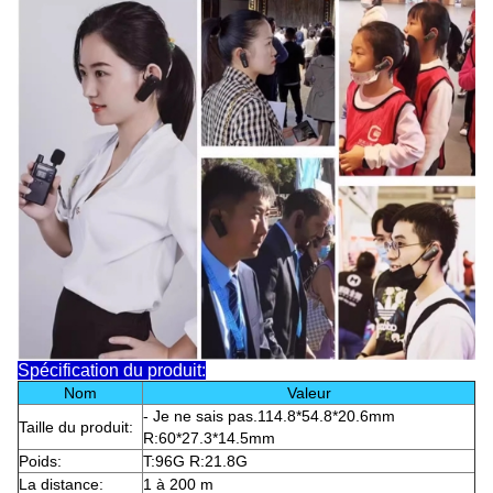
Spécification du produit:
Nom
Valeur
- Je ne sais pas.114.8*54.8*20.6mm
Taille du produit:
R:60*27.3*14.5mm
Poids:
T:96G R:21.8G
La distance:
1 à 200 m