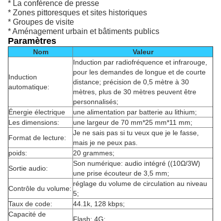
* La conférence de presse
* Zones pittoresques et sites historiques
* Groupes de visite
* Aménagement urbain et bâtiments publics
Paramètres
Nom
Valeur
Induction par radiofréquence et infrarouge,
pour les demandes de longue et de courte
Induction
distance; précision de 0,5 mètre à 30
automatique:
mètres, plus de 30 mètres peuvent être
personnalisés;
Énergie électrique
une alimentation par batterie au lithium;
Les dimensions:
une largeur de 70 mm*25 mm*11 mm;
Je ne sais pas si tu veux que je le fasse,
Format de lecture:
mais je ne peux pas.
poids:
20 grammes;
Son numérique: audio intégré ((10Ω/3W)
Sortie audio:
une prise écouteur de 3,5 mm;
réglage du volume de circulation au niveau
Contrôle du volume:
5;
Taux de code:
44.1k, 128 kbps;
Capacité de
Flash: 4G;