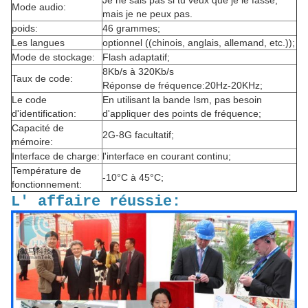
Je ne sais pas si tu veux que je le fasse,
Mode audio:
mais je ne peux pas.
poids:
46 grammes;
Les langues
optionnel ((chinois, anglais, allemand, etc.));
Mode de stockage:
Flash adaptatif;
8Kb/s à 320Kb/s
Taux de code:
Réponse de fréquence:20Hz-20KHz;
Le code
En utilisant la bande Ism, pas besoin
d'identification:
d'appliquer des points de fréquence;
Capacité de
2G-8G facultatif;
mémoire:
Interface de charge:
l'interface en courant continu;
Température de
-10°C à 45°C;
fonctionnement:
L' affaire réussie: