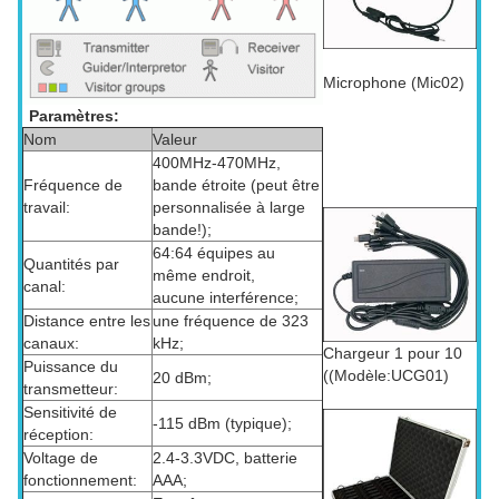
Microphone (Mic02)
Paramètres:
Nom
Valeur
400MHz-470MHz,
Fréquence de
bande étroite (peut être
travail:
personnalisée à large
bande!);
64:64 équipes au
Quantités par
même endroit,
canal:
aucune interférence;
Distance entre les
une fréquence de 323
canaux:
kHz;
Chargeur 1 pour 10
Puissance du
((Modèle:UCG01)
20 dBm;
transmetteur:
Sensitivité de
-115 dBm (typique);
réception:
Voltage de
2.4-3.3VDC, batterie
fonctionnement:
AAA;