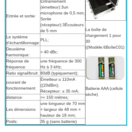
Entraînement
(émetteur):3un
microphone de 0,5 mm;
Entrée et sortie:
Sortie
(récepteur):3Écouteurs
La boîte de
de 5 mm
chargement 1 pour
Le système
PLL;
30
d'échantillonnage:
((Modèle:6BoîteC01)
Deuxième
> 40 dBc;
harmonique:
Réponse de
une fréquence de 300
fréquence:
Hz à 3 kHz;
Ratio signal/bruit:
80dB (typiquement);
Émetteur:≤ 110mA
courant de
((20dBm);
fonctionnement:
Batterie AAA (cellule
Récepteur: ≤ 35 mA;
sèche)
distance:
>= 150 mètres;
une longueur de 70 mm
Les dimensions:
× largeur de 48 mm ×
hauteur de 18 mm;
Poids:
35 g (sans batterie)