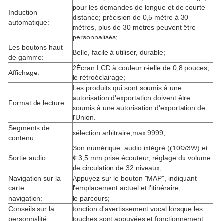
pour les demandes de longue et de courte
Induction
distance; précision de 0,5 mètre à 30
automatique:
mètres, plus de 30 mètres peuvent être
personnalisés;
Les boutons haut
Belle, facile à utiliser, durable;
de gamme:
2Écran LCD à couleur réelle de 0,8 pouces,
Affichage:
le rétroéclairage;
Les produits qui sont soumis à une
autorisation d'exportation doivent être
Format de lecture:
soumis à une autorisation d'exportation de
l'Union.
Segments de
sélection arbitraire,max:9999;
contenu:
Son numérique: audio intégré ((10Ω/3W) et
Sortie audio:
¢ 3,5 mm prise écouteur, réglage du volume
de circulation de 32 niveaux;
Navigation sur la
Appuyez sur le bouton "MAP", indiquant
carte:
l'emplacement actuel et l'itinéraire;
navigation:
le parcours;
Conseils sur la
fonction d'avertissement vocal lorsque les
personnalité:
touches sont appuyées et fonctionnement;