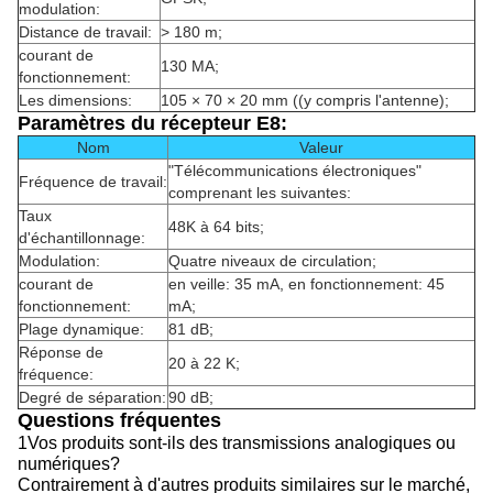
modulation:
Distance de travail:
> 180 m;
courant de
130 MA;
fonctionnement:
Les dimensions:
105 × 70 × 20 mm ((y compris l'antenne);
Paramètres du récepteur E8:
Nom
Valeur
"Télécommunications électroniques"
Fréquence de travail:
comprenant les suivantes:
Taux
48K à 64 bits;
d'échantillonnage:
Modulation:
Quatre niveaux de circulation;
courant de
en veille: 35 mA, en fonctionnement: 45
fonctionnement:
mA;
Plage dynamique:
81 dB;
Réponse de
20 à 22 K;
fréquence:
Degré de séparation:
90 dB;
Questions fréquentes
1Vos produits sont-ils des transmissions analogiques ou
numériques?
Contrairement à d'autres produits similaires sur le marché,