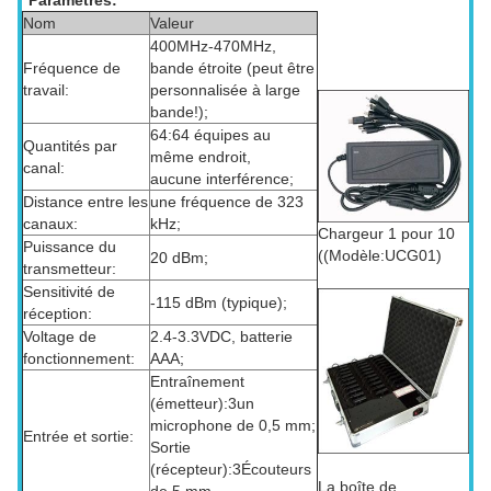
Paramètres:
Nom
Valeur
400MHz-470MHz,
Fréquence de
bande étroite (peut être
travail:
personnalisée à large
bande!);
64:64 équipes au
Quantités par
même endroit,
canal:
aucune interférence;
Distance entre les
une fréquence de 323
canaux:
kHz;
Chargeur 1 pour 10
Puissance du
((Modèle:UCG01)
20 dBm;
transmetteur:
Sensitivité de
-115 dBm (typique);
réception:
Voltage de
2.4-3.3VDC, batterie
fonctionnement:
AAA;
Entraînement
(émetteur):3un
microphone de 0,5 mm;
Entrée et sortie:
Sortie
(récepteur):3Écouteurs
La boîte de