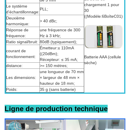
de 5 mm
chargement 1 pour
Le système
PLL;
30
d'échantillonnage:
((Modèle:6BoîteC01)
Deuxième
> 40 dBc;
harmonique:
Réponse de
une fréquence de 300
fréquence:
Hz à 3 kHz;
Ratio signal/bruit:
80dB (typiquement);
Émetteur:≤ 110mA
courant de
((20dBm);
fonctionnement:
Batterie AAA (cellule
Récepteur: ≤ 35 mA;
sèche)
distance:
>= 150 mètres;
une longueur de 70 mm
Les dimensions:
× largeur de 48 mm ×
hauteur de 18 mm;
Poids:
35 g (sans batterie)
Ligne de production technique