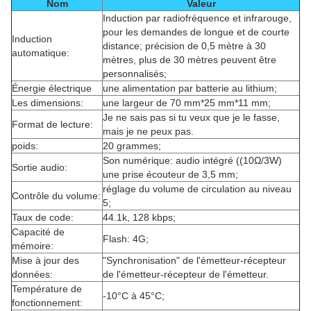
Nom
Valeur
Induction par radiofréquence et infrarouge,
pour les demandes de longue et de courte
Induction
distance; précision de 0,5 mètre à 30
automatique:
mètres, plus de 30 mètres peuvent être
personnalisés;
Énergie électrique
une alimentation par batterie au lithium;
Les dimensions:
une largeur de 70 mm*25 mm*11 mm;
Je ne sais pas si tu veux que je le fasse,
Format de lecture:
mais je ne peux pas.
poids:
20 grammes;
Son numérique: audio intégré ((10Ω/3W)
Sortie audio:
une prise écouteur de 3,5 mm;
réglage du volume de circulation au niveau
Contrôle du volume:
5;
Taux de code:
44.1k, 128 kbps;
Capacité de
Flash: 4G;
mémoire:
Mise à jour des
"Synchronisation" de l'émetteur-récepteur
données:
de l'émetteur-récepteur de l'émetteur.
Température de
-10°C à 45°C;
fonctionnement: